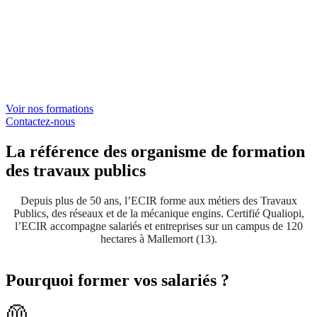
Vous souhaitez développer les compétences de vos équipes
? ECIR vous accompagne à chaque étape, de l’analyse des
besoins jusqu’au financement et à l’organisation de la
formation.
Voir nos formations
Contactez-nous
La référence des organisme de formation
des travaux publics
Depuis plus de 50 ans, l’ECIR forme aux métiers des Travaux
Publics, des réseaux et de la mécanique engins. Certifié Qualiopi,
l’ECIR accompagne salariés et entreprises sur un campus de 120
hectares à Mallemort (13).
Pourquoi former vos salariés ?
🦺​