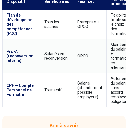
Dispositif
Bénéficiaires
Financeur
principal
Plan de
Flexibilité
développement
totale sur
Tous les
Entreprise +
des
le choix
salariés
OPCO
compétences
des
(PDC)
formatio
Maintien
du salaire
Pro-A
Salariés en
+
(reconversion
OPCO
reconversion
formatio
interne)
en
alternan
Autonom
Salarié
du salarié
CPF — Compte
(abondement
sans
Personnel de
Tout actif
possible
accord
Formation
employeur)
employeu
obligatoir
Bon à savoir